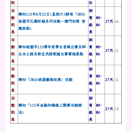
訊
任
活
訓
轉知115年8月22日(星期六)辦理「2026
動
育
08-
桃園市孔廟祈福系列活動—儒門初開 智
27天
16
訊
組
06
慧啟航」
息
長
活
訓
動
轉知桃園市115學年度學生音樂比賽及師
育
08-
27天
11
訊
生本土語及新住民語歌謠比賽實施要點
組
06
息
長
活
訓
動
育
08-
轉知「2026桃園藝術巡演」活動
27天
11
訊
組
06
息
長
活
訓
動
轉知「115年金融知識線上競賽活動辦
育
08-
27天
15
訊
法」
組
06
息
長