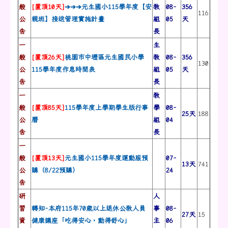
般
[置頂10天]
➔➔➔元生國小115學年度【安
教
08-
356
116
公
親班】接送管理實施計畫
組
05
天
告
長
一
生
般
[置頂26天]
桃園市中壢區元生國民小學
教
08-
356
130
公
115學年度作息時間表
組
05
天
告
長
一
教
般
[置頂85天]
115學年度上學期學生版行事
學
08-
25天
188
公
曆
組
04
告
長
一
般
[置頂13天]
元生國小115學年度運動服預
07-
13天
741
公
購（8/22預購）
24
告
研
人
習
轉知-本府115年70歲以上退休公教人員
事
08-
27天
15
資
健康講座「吃得安心，動得舒心」
主
06