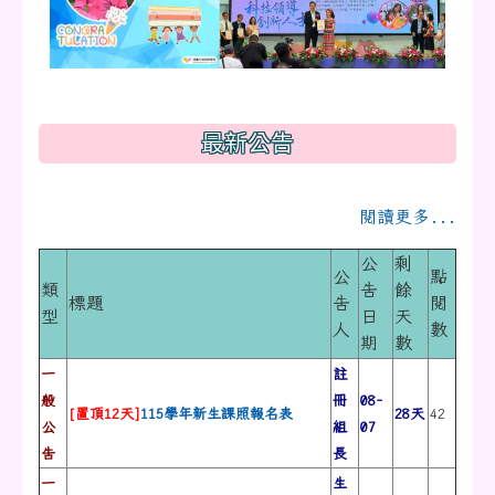
最新公告
閱讀更多...
公
剩
公
點
類
告
餘
標題
告
閱
型
日
天
人
數
期
數
一
註
般
冊
08-
[置頂12天]
115學年新生課照報名表
28天
42
公
組
07
告
長
一
生