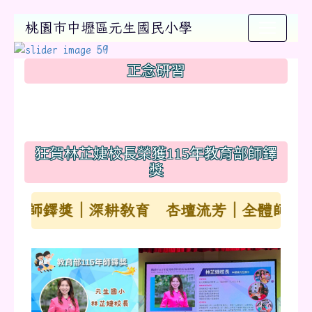
桃園市中壢區元生國民小學
:::
正念研習
狂賀林芷婕校長榮獲115年教育部師鐸
獎
師鐸獎｜深耕教育 杏壇流芳｜全體師生暨家長